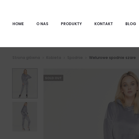
HOME
O NAS
PRODUKTY
KONTAKT
BLOG
Strona główna
Kobieta
Spodnie
Welurowe spodnie szare
SOLD OUT