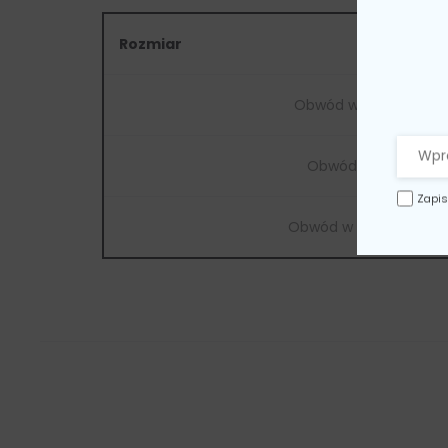
Rozmiar
Obwód w biuście
Obwód w talii
Zapis
Obwód w biodrach