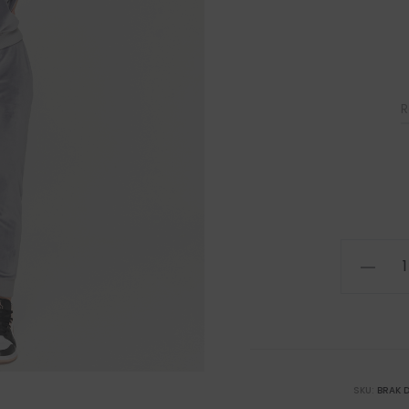
R
ilość
Weluro
spodnie
szare
SKU:
BRAK 