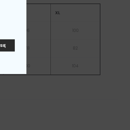
L
XL
96
100
SIĘ
78
82
100
104