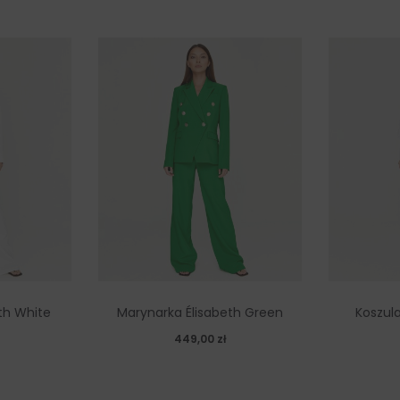
th White
Marynarka Élisabeth Green
Koszula
449,00
zł