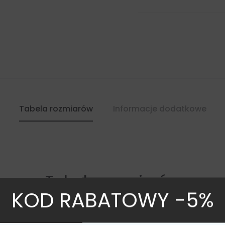
Tabela rozmiarów
Informacje dodatkowe
Tabela rozmiarów
KOD RABATOWY -5%
e w poniższej tabeli odnoszą się do wymiarów ciała, a nie