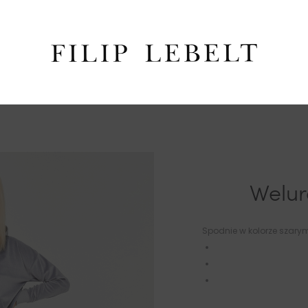
Welur
Spodnie w kolorze szarym