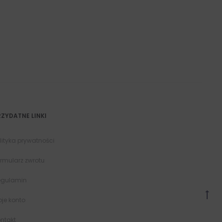
RZYDATNE LINKI
lityka prywatności
rmularz zwrotu
egulamin
Go
je konto
to
ntakt