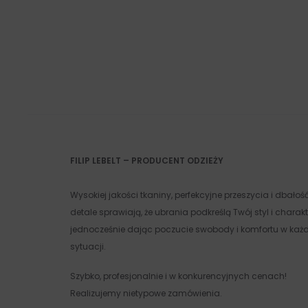
FILIP LEBELT – PRODUCENT ODZIEŻY
Wysokiej jakości tkaniny, perfekcyjne przeszycia i dbałoś
detale sprawiają, że ubrania podkreślą Twój styl i charakt
jednocześnie dając poczucie swobody i komfortu w każd
sytuacji.
Szybko, profesjonalnie i w konkurencyjnych cenach!
Realizujemy nietypowe zamówienia.