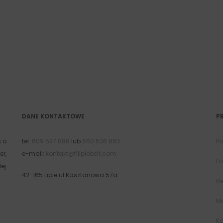
DANE KONTAKTOWE
P
ć o
tel.
609 537 888
lub
660 536 863
Po
er,
e-mail:
kontakt@filiplebelt.com
Fo
ej
42-165 Lipie ul.Kasztanowa 57a
R
Mo
Ko