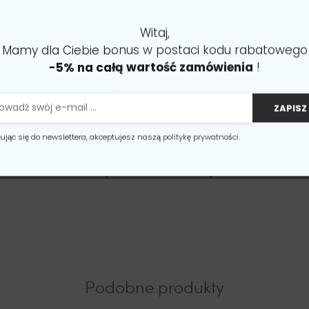
S
M
Witaj,
Mamy dla Ciebie bonus w postaci kodu rabatowego
-5% na całą wartość zamówienia
!
88
92
ZAPISZ 
70
74
ując się do newslettera, akceptujesz naszą
politykę prywatności.
92
96
Podobne produkty