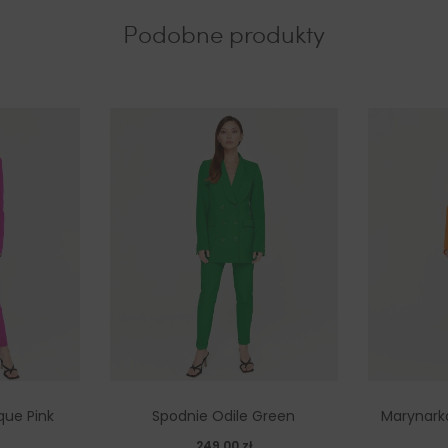
Podobne produkty
que Pink
Spodnie Odile Green
Marynark
249,00
zł