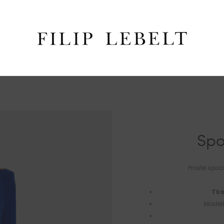
Spo
Proste spod
Tka
Modelk