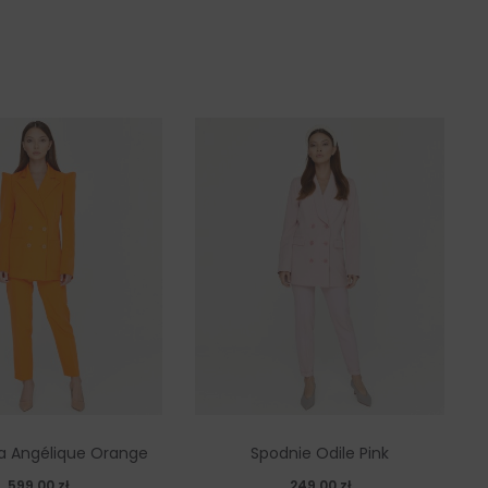
a Angélique Orange
Spodnie Odile Pink
599,00
zł
249,00
zł