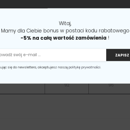
e w poniższej tabeli odnoszą się do wymiarów ciała, a nie
Witaj,
Mamy dla Ciebie bonus w postaci kodu rabatowego
S
M
-5% na całą wartość zamówienia
!
88
92
ZAPISZ 
70
74
ując się do newslettera, akceptujesz naszą
politykę prywatności.
92
96