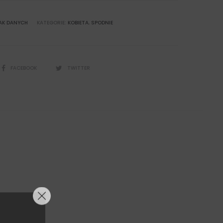
AK DANYCH
KATEGORIE:
KOBIETA
,
SPODNIE
SHARE
FACEBOOK
TWITTER