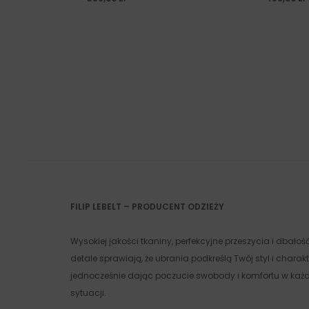
FILIP LEBELT – PRODUCENT ODZIEŻY
Wysokiej jakości tkaniny, perfekcyjne przeszycia i dbałoś
detale sprawiają, że ubrania podkreślą Twój styl i charakt
jednocześnie dając poczucie swobody i komfortu w każd
sytuacji.