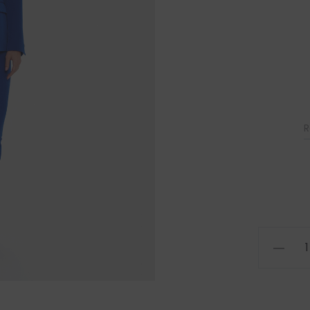
R
ilość
Spodnie
Rose
Zaffre