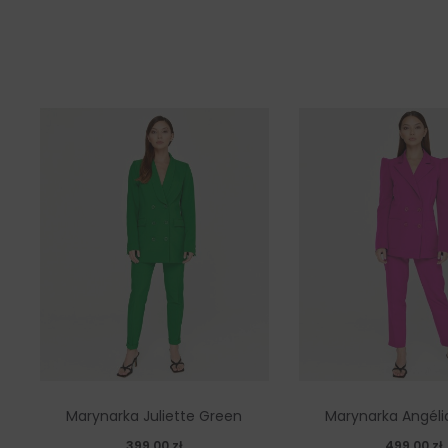
Marynarka Juliette Green
Marynarka Angéli
399,00
zł
499,00
zł