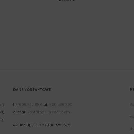
DANE KONTAKTOWE
P
ć o
tel.
609 537 888
lub
660 536 863
Po
er,
e-mail:
kontakt@filiplebelt.com
Fo
ej
42-165 Lipie ul.Kasztanowa 57a
R