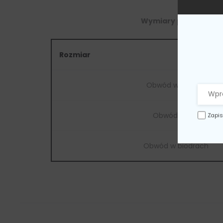
Wymiary przedstawion
Rozmiar
Obwód w biuście
Obwód w talii
Zapis
Obwód w biodrach