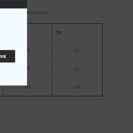
 do wymiarów odzieży.
L
XL
96
100
SIĘ
78
82
100
104