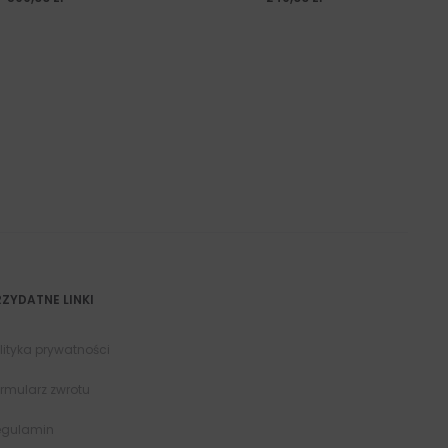
RZYDATNE LINKI
lityka prywatności
rmularz zwrotu
egulamin