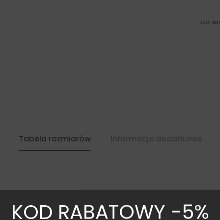
SKU:
BR
Tabela rozmiarów
Informacje dodatkowe
KOD RABATOWY -5%
Tabela rozmiarów