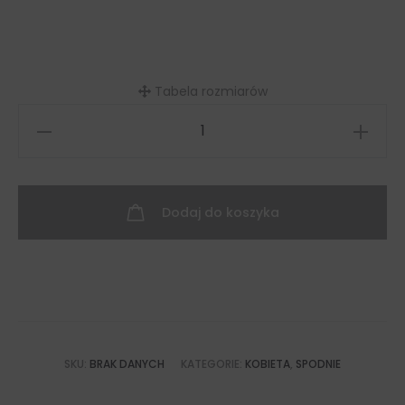
Tabela rozmiarów
ilość
Spodnie
dzwony
Olive
Dodaj do koszyka
beige
SKU:
BRAK DANYCH
KATEGORIE:
KOBIETA
,
SPODNIE