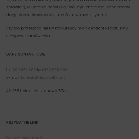
sprawiają, że ubrania podkreślą Twój styl i charakter, jednocześnie
dając poczucie swobody i komfortu w każdej sytuacji.
Szybko, profesjonalnie i w konkurencyjnych cenach! Realizujemy
nietypowe zamówienia.
DANE KONTAKTOWE
tel.
609 537 888
lub
660 536 863
e-mail:
kontakt@filiplebelt.com
42-165 Lipie ul.Kasztanowa 57a
PRZYDATNE LINKI
Polityka prywatności