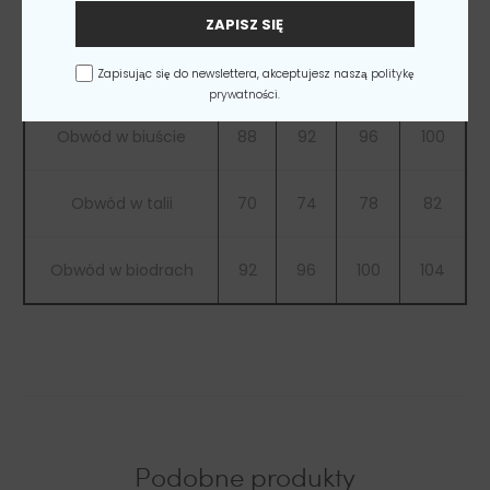
ZAPISZ SIĘ
Rozmiar
S
M
L
XL
Zapisując się do newslettera, akceptujesz naszą
politykę
prywatności.
Obwód w biuście
88
92
96
100
Obwód w talii
70
74
78
82
Obwód w biodrach
92
96
100
104
Podobne produkty