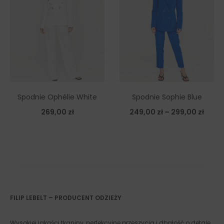
Spodnie Ophélie White
Spodnie Sophie Blue
269,00
zł
249,00
zł
–
299,00
zł
FILIP LEBELT – PRODUCENT ODZIEŻY
Wysokiej jakości tkaniny, perfekcyjne przeszycia i dbałość o detale