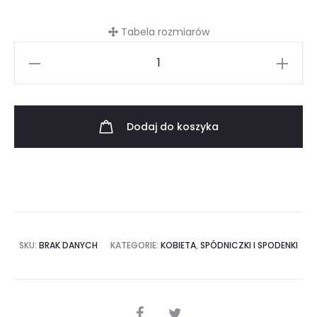
Tabela rozmiarów
ilość
Spódniczka
Rose
magenta
Dodaj do koszyka
SKU:
BRAK DANYCH
KATEGORIE:
KOBIETA
,
SPÓDNICZKI I SPODENKI
SHARE