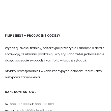
FILIP LEBELT – PRODUCENT ODZIEŻY
Wysokiej jakości tkaniny, perfekcyjne przeszycia i dbałość o detale
sprawiają, że ubrania podkreślą Twój styl i charakter, jednocześnie
dając poczucie swobody i komfortu w każdej sytuacji.
Szybko, profesjonalnie i w konkurencyjnych cenach! Realizujemy
nietypowe zamówienia.
DANE KONTAKTOWE
tel.
609 537 888
lub
660 536 863
e-mail:
kontakt@filiplebelt.com