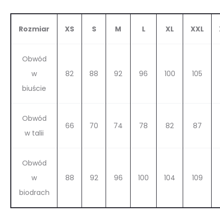
Rozmiar
XS
S
M
L
XL
XXL
Obwód
w
82
88
92
96
100
105
biuście
Obwód
66
70
74
78
82
87
w talii
Obwód
w
88
92
96
100
104
109
biodrach