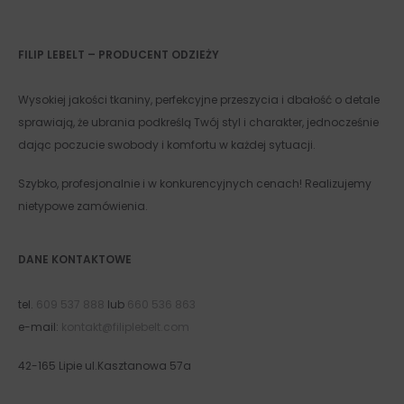
FILIP LEBELT – PRODUCENT ODZIEŻY
Wysokiej jakości tkaniny, perfekcyjne przeszycia i dbałość o detale
sprawiają, że ubrania podkreślą Twój styl i charakter, jednocześnie
dając poczucie swobody i komfortu w każdej sytuacji.
Szybko, profesjonalnie i w konkurencyjnych cenach! Realizujemy
nietypowe zamówienia.
DANE KONTAKTOWE
tel.
609 537 888
lub
660 536 863
e-mail:
kontakt@filiplebelt.com
42-165 Lipie ul.Kasztanowa 57a