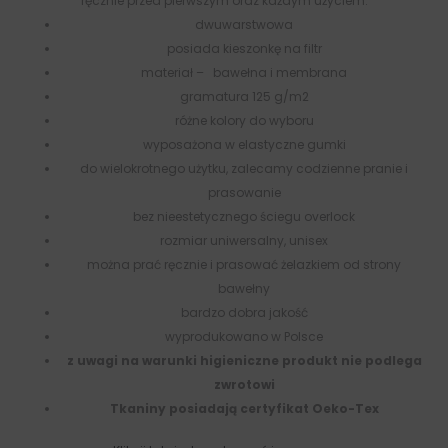
ręcznie przed pierwszym oraz każdym użyciem.
dwuwarstwowa
posiada kieszonkę na filtr
materiał – bawełna i membrana
gramatura 125 g/m2
różne kolory do wyboru
wyposażona w elastyczne gumki
do wielokrotnego użytku, zalecamy codzienne pranie i
prasowanie
bez nieestetycznego ściegu overlock
rozmiar uniwersalny, unisex
można prać ręcznie i prasować żelazkiem od strony
bawełny
bardzo dobra jakość
wyprodukowano w Polsce
z uwagi na warunki higieniczne produkt nie podlega
zwrotowi
Tkaniny posiadają certyfikat Oeko-Tex