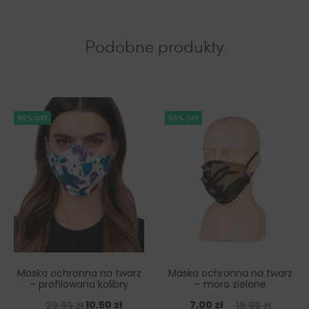
Podobne produkty
65% OFF
65% OFF
Maska ochronna na twarz
Maska ochronna na twarz
– profilowana kolibry
– moro zielone
10,50
zł
7,00
zł
29,99
zł
19,99
zł