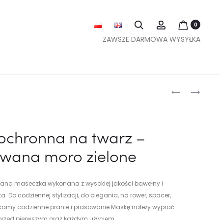
Szukaj
Account
0
ZAWSZE DARMOWA WYSYŁKA
Nawig
MASKA
MASKA
OCHRONNA
OCHRONNA
po
NA
NA
garnit
TWARZ
TWARZ
ochronna na twarz –
–
–
męski
owana moro zielone
PROFILOWA
PROFILOWA
i
MORO
GALAKTYKA
masec
SZARE
ana maseczka wykonana z wysokiej jakości bawełny i
ochro
 Do codziennej stylizacji, do biegania, na rower, spacer,
alecamy codzienne pranie i prasowanie.Maskę należy wyprać
 przed pierwszym oraz każdym użyciem.