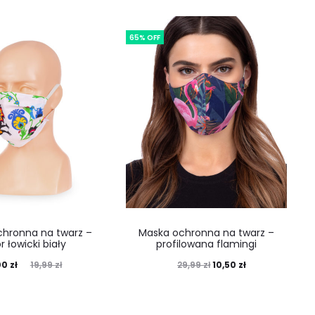
65% OFF
chronna na twarz –
Maska ochronna na twarz –
r łowicki biały
profilowana flamingi
00
zł
10,50
zł
19,99
zł
29,99
zł