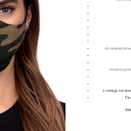
do wielokrotne
można prać 
z uwagi na wa
Tka
Kli