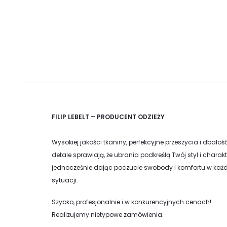
FILIP LEBELT – PRODUCENT ODZIEŻY
Wysokiej jakości tkaniny, perfekcyjne przeszycia i dbałoś
detale sprawiają, że ubrania podkreślą Twój styl i charakt
jednocześnie dając poczucie swobody i komfortu w każd
sytuacji.
Szybko, profesjonalnie i w konkurencyjnych cenach!
Realizujemy nietypowe zamówienia.