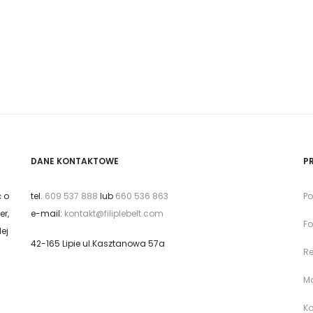
DANE KONTAKTOWE
P
ć o
tel.
609 537 888
lub
660 536 863
Po
er,
e-mail:
kontakt@filiplebelt.com
Fo
ej
42-165 Lipie ul.Kasztanowa 57a
R
Mo
Ko