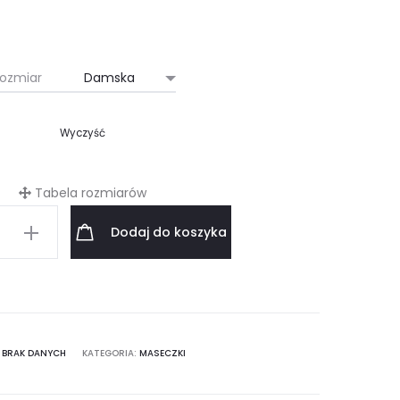
ozmiar
Wyczyść
Tabela rozmiarów
Dodaj do koszyka
a
:
BRAK DANYCH
KATEGORIA:
MASECZKI
ana