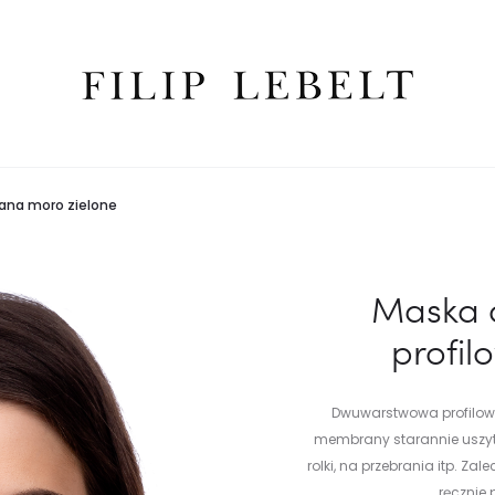
wana moro zielone
Maska 
profil
Dwuwarstwowa profilow
membrany starannie uszyta.
rolki, na przebrania itp. Z
ręcznie