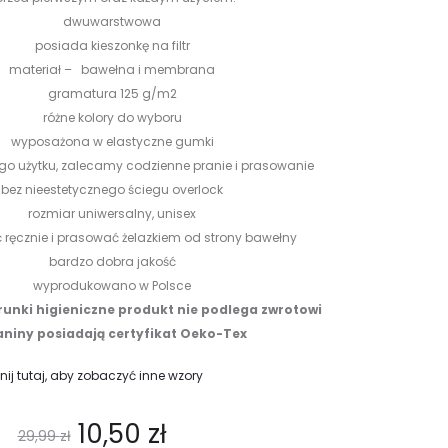
dwuwarstwowa
posiada kieszonkę na filtr
materiał – bawełna i membrana
gramatura 125 g/m2
różne kolory do wyboru
wyposażona w elastyczne gumki
go użytku, zalecamy codzienne pranie i prasowanie
bez nieestetycznego ściegu overlock
rozmiar uniwersalny, unisex
ręcznie i prasować żelazkiem od strony bawełny
bardzo dobra jakość
wyprodukowano w Polsce
runki higieniczne produkt nie podlega zwrotowi
niny posiadają certyfikat Oeko-Tex
knij tutaj, aby zobaczyć inne wzory
10,50
zł
29,99
zł