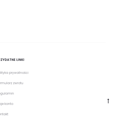
RZYDATNE LINKI
lityka prywatności
rmularz zwrotu
egulamin
Go
je konto
to
ntakt