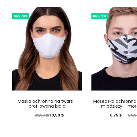
65% OFF
65% OFF
Maska ochronna na twarz –
Maseczka ochronna d
profilowana biała
młodzieży – mor
10,50
zł
8,75
zł
29,99
zł
24,