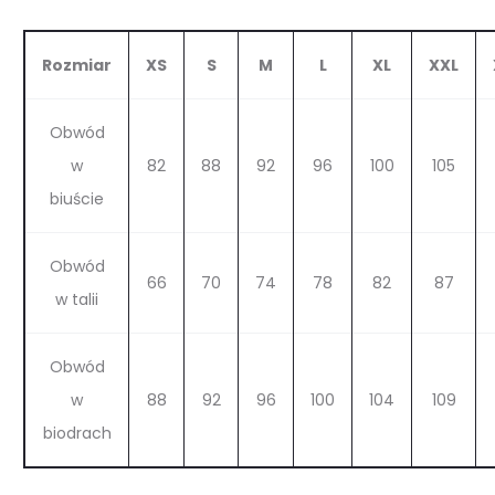
Rozmiar
XS
S
M
L
XL
XXL
Obwód
w
82
88
92
96
100
105
biuście
Obwód
66
70
74
78
82
87
w talii
Obwód
w
88
92
96
100
104
109
biodrach