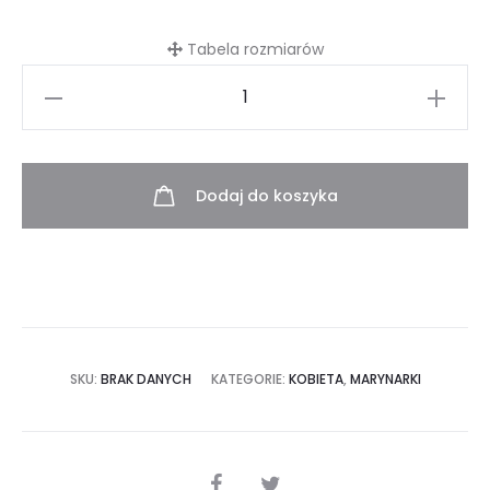
Tabela rozmiarów
ilość
Marynarka
Charlotte
beige
Dodaj do koszyka
SKU:
BRAK DANYCH
KATEGORIE:
KOBIETA
,
MARYNARKI
SHARE