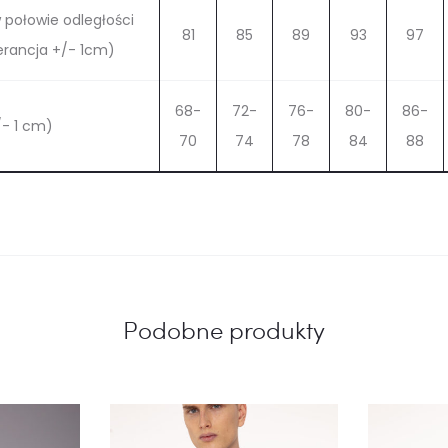
 połowie odległości
81
85
89
93
97
erancja +/- 1cm)
68-
72-
76-
80-
86-
/- 1 cm)
70
74
78
84
88
Podobne produkty