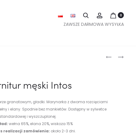
Szukaj
Account
0
ZAWSZE DARMOWA WYSYŁKA
Nawig
GARNITUR
GARNITUR
MĘSKI
MĘSKI
po
IPSUM
DASTO
garnit
nitur męski Intos
męski
i
orze granatowym, gładki. Marynarka z dwoma rozcięciami
masec
wełny i elany. Spodnie bez mankietów. Dostępny w sylwetce
standardowej i wyszczuplonej.
ochro
ład:
wełna 65%, elana 20%, wiskoza 15%
s realizacji zamówienia:
około 2-3 dni.