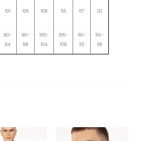
101
105
109
113
117
121
90-
96-
100-
106-
110-
114-
94
98
104
108
112
116