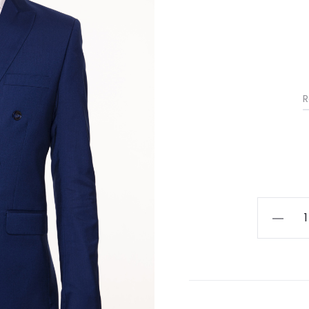
R
ilość
Garnitur
męski
Intos