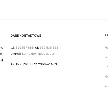
DANE KONTAKTOWE
P
ć o
tel.
609 537 888
lub
660 536 863
Po
er,
e-mail:
kontakt@filiplebelt.com
Fo
ej
42-165 Lipie ul.Kasztanowa 57a
R
Mo
Ko