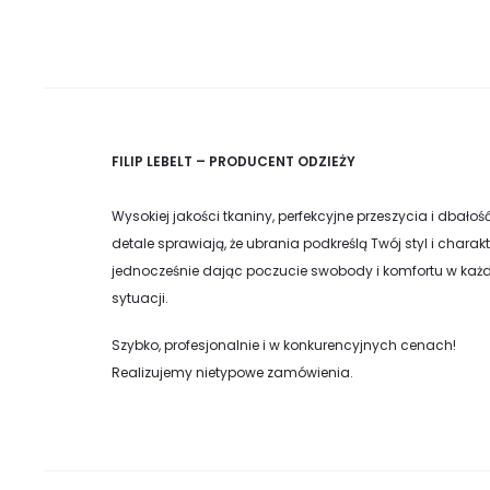
FILIP LEBELT – PRODUCENT ODZIEŻY
Wysokiej jakości tkaniny, perfekcyjne przeszycia i dbałoś
detale sprawiają, że ubrania podkreślą Twój styl i charakt
jednocześnie dając poczucie swobody i komfortu w każd
sytuacji.
Szybko, profesjonalnie i w konkurencyjnych cenach!
Realizujemy nietypowe zamówienia.