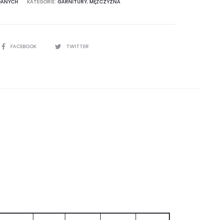
DANYCH
KATEGORIE:
GARNITURY
,
MĘŻCZYZNA
SHARE
FACEBOOK
TWITTER