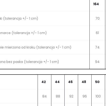
164
i (tolerancja +/- 1 cm)
70
narce (tolerancja +/- 1 cm)
61
ie mierzona od kroku (tolerancja +/- 1 cm)
74
na bez paska (tolerancja +/- 1 cm)
94
42
44
46
48
50
84
88
92
96
100