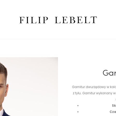
Gar
Garnitur dwurzędowy w kol
z tyłu. Garnitur wykonany 
Sk
Cza