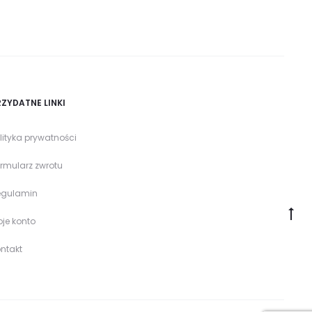
RZYDATNE LINKI
lityka prywatności
rmularz zwrotu
egulamin
Go
je konto
to
ntakt
to