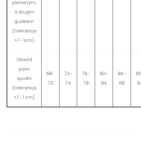
pierwszym,
a drugim
guzikiem
(tolerancja
+/- 1cm)
Obwód
pasa
68-
72-
76-
80-
86-
9
spodni
70
74
78
84
88
9
(tolerancja
+/- 1 cm)