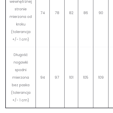
wewnętrznej
stronie
74
78
82
86
90
mierzona od
kroku
(tolerancja
+/- 1 cm)
Długość
nogawki
spodni
mierzona
94
97
101
105
109
bez paska
(tolerancja
+/- 1 cm)