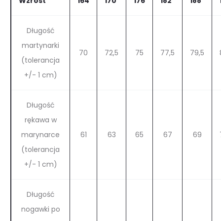
Wzrost
164
170
176
182
188
Długość
martynarki
70
72,5
75
77,5
79,5
(tolerancja
+/- 1 cm)
Długość
rękawa w
marynarce
61
63
65
67
69
(tolerancja
+/- 1 cm)
Długość
nogawki po