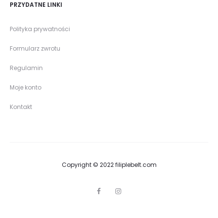
PRZYDATNE LINKI
Polityka prywatności
Formularz zwrotu
Regulamin
Moje konto
Kontakt
Copyright © 2022 filiplebelt.com
F
I
a
n
c
s
e
t