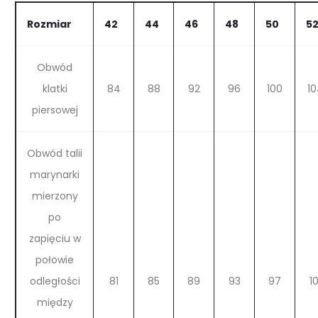
Rozmiar
42
44
46
48
50
5
Obwód
klatki
84
88
92
96
100
10
piersowej
Obwód talii
marynarki
mierzony
po
zapięciu w
połowie
odległości
81
85
89
93
97
10
między