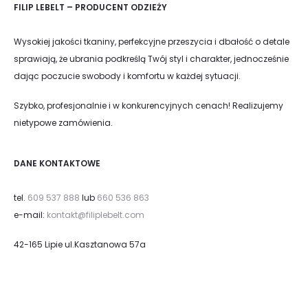
FILIP LEBELT – PRODUCENT ODZIEŻY
Wysokiej jakości tkaniny, perfekcyjne przeszycia i dbałość o detale
sprawiają, że ubrania podkreślą Twój styl i charakter, jednocześnie
dając poczucie swobody i komfortu w każdej sytuacji.
Szybko, profesjonalnie i w konkurencyjnych cenach! Realizujemy
nietypowe zamówienia.
DANE KONTAKTOWE
tel.
609 537 888
lub
660 536 863
e-mail:
kontakt@filiplebelt.com
42-165 Lipie ul.Kasztanowa 57a