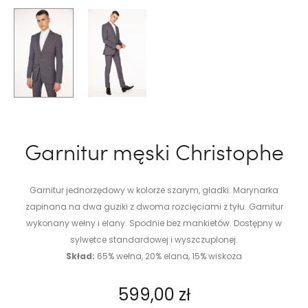
Garnitur męski Christophe
Garnitur jednorzędowy w kolorze szarym, gładki. Marynarka
zapinana na dwa guziki z dwoma rozcięciami z tyłu. Garnitur
wykonany wełny i elany. Spodnie bez mankietów. Dostępny w
sylwetce standardowej i wyszczuplonej.
Skład:
65% wełna, 20% elana, 15% wiskoza
599,00
zł