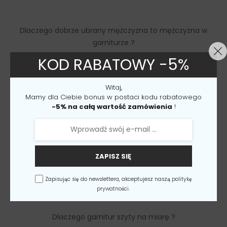
Dlaczego dobrze ubrany mężczyzna to mężczyzna w
garniturze ?
KOD RABATOWY -5%
Witaj,
Mamy dla Ciebie bonus w postaci kodu rabatowego
-5% na całą wartość zamówienia
!
ZAPISZ SIĘ
Zapisując się do newslettera, akceptujesz naszą
politykę
prywatności.
Dlaczego garnitur szyty na miarę ?