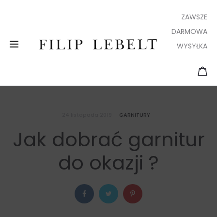
ZAWSZE
DARMOWA
WYSYŁKA
24 listopada 2019
GARNITURY
Jak dobrać garnitur
do okazji ?