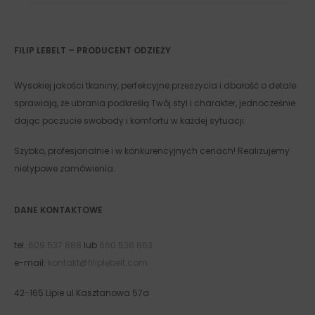
FILIP LEBELT – PRODUCENT ODZIEŻY
Wysokiej jakości tkaniny, perfekcyjne przeszycia i dbałość o detale
sprawiają, że ubrania podkreślą Twój styl i charakter, jednocześnie
dając poczucie swobody i komfortu w każdej sytuacji.
Szybko, profesjonalnie i w konkurencyjnych cenach! Realizujemy
nietypowe zamówienia.
DANE KONTAKTOWE
tel.
609 537 888
lub
660 536 863
e-mail:
kontakt@filiplebelt.com
42-165 Lipie ul.Kasztanowa 57a