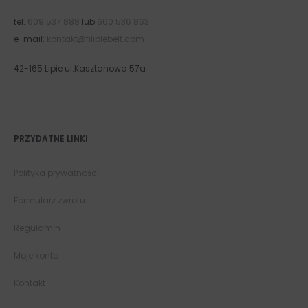
tel.
609 537 888
lub
660 536 863
e-mail:
kontakt@filiplebelt.com
42-165 Lipie ul.Kasztanowa 57a
PRZYDATNE LINKI
Polityka prywatności
Formularz zwrotu
Regulamin
Moje konto
Kontakt