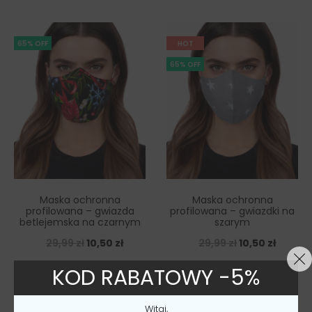
65% OFF
HOT
65% OFF
Maska ochronna
Maska ochronna
profilowana – gwiazda
profilowana – gwiazdki na
betlejemska na czarnym
szarym
29,99
zł
10,50
zł
29,99
zł
10,50
zł
KOD RABATOWY -5%
1
2
3
4
5
Witaj,