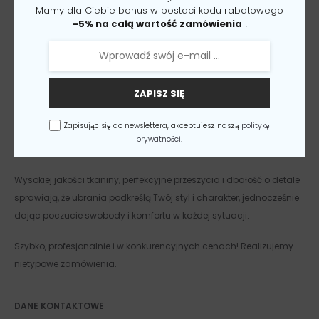
Mamy dla Ciebie bonus w postaci kodu rabatowego
-5% na całą wartość zamówienia
!
ZAPISZ SIĘ
Zapisując się do newslettera, akceptujesz naszą
politykę
prywatności.
FILIP LEBELT – PRODUCENT ODZIEŻY
Wysokiej jakości tkaniny, perfekcyjne przeszycia i dbałość o detale
sprawiają, że ubrania podkreślą Twój styl i charakter, jednocześnie
dając poczucie swobody i komfortu w każdej sytuacji.
Szybko, profesjonalnie i w konkurencyjnych cenach! Realizujemy
nietypowe zamówienia.
DANE KONTAKTOWE