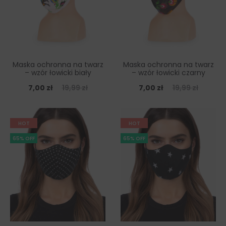
Maska ochronna na twarz
Maska ochronna na twarz
– wzór łowicki biały
– wzór łowicki czarny
7,00
zł
19,99
zł
7,00
zł
19,99
zł
HOT
HOT
65% OFF
65% OFF