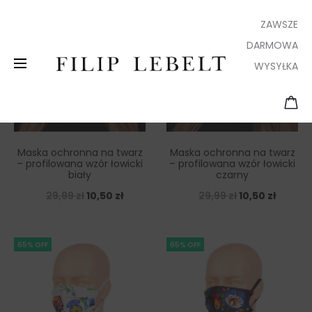
ZAWSZE
DARMOWA
WYSYŁKA
Maska ochronna na twarz
Maska ochronna na twarz
– profilowana wzór łowicki
– profilowana wzór łowicki
biały
czarny
29,99
zł
10,50
zł
29,99
zł
10,50
zł
65% OFF
65% OFF