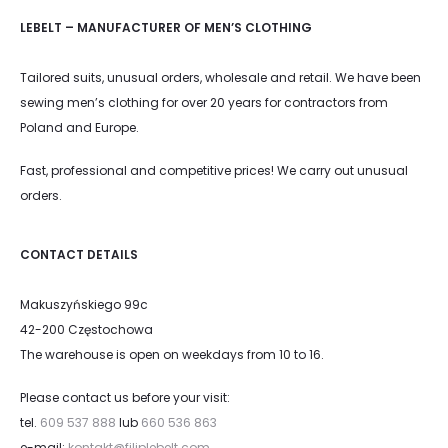
LEBELT – MANUFACTURER OF MEN’S CLOTHING
Tailored suits, unusual orders, wholesale and retail. We have been
sewing men’s clothing for over 20 years for contractors from
Poland and Europe.
Fast, professional and competitive prices! We carry out unusual
orders.
CONTACT DETAILS
Makuszyńskiego 99c
42-200 Częstochowa
The warehouse is open on weekdays from 10 to 16.
Please contact us before your visit:
tel.
609 537 888
lub
660 536 863
e-mail:
kontakt@filiplebelt.com