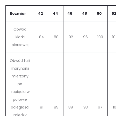
Rozmiar
42
44
46
48
50
5
Obwód
klatki
84
88
92
96
100
10
piersowej
Obwód talii
marynarki
mierzony
po
zapięciu w
połowie
odległości
81
85
89
93
97
10
między