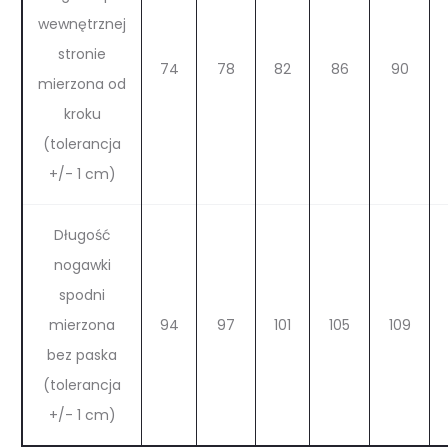
wewnętrznej
stronie
74
78
82
86
90
mierzona od
kroku
(tolerancja
+/- 1 cm)
Długość
nogawki
spodni
mierzona
94
97
101
105
109
bez paska
(tolerancja
+/- 1 cm)