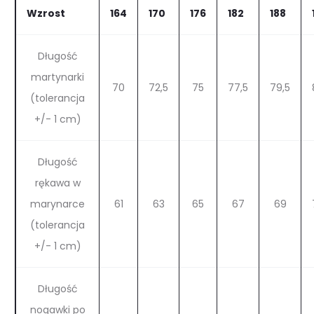
Wzrost
164
170
176
182
188
Długość
martynarki
70
72,5
75
77,5
79,5
(tolerancja
+/- 1 cm)
Długość
rękawa w
marynarce
61
63
65
67
69
(tolerancja
+/- 1 cm)
Długość
nogawki po