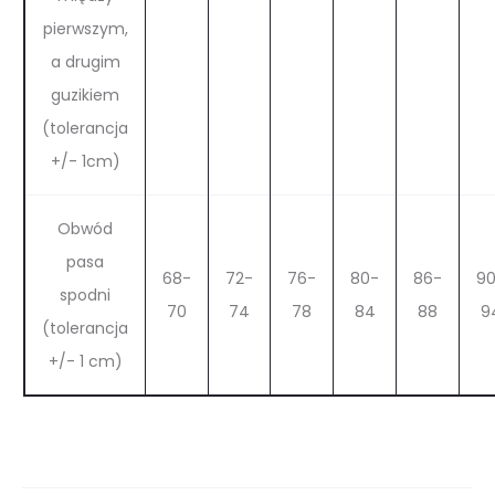
pierwszym,
a drugim
guzikiem
(tolerancja
+/- 1cm)
Obwód
pasa
68-
72-
76-
80-
86-
9
spodni
70
74
78
84
88
9
(tolerancja
+/- 1 cm)